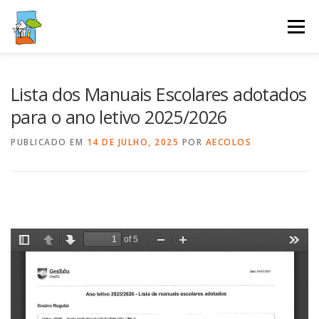
Saltar
para
Menu
conteúdo
AGRUPAMENTO
GESTÃO ESCOLAR
SERVIÇOS
Lista dos Manuais Escolares adotados
para o ano letivo 2025/2026
ALUNOS E PAIS
PUBLICAÇÕES
PODCAST
PUBLICADO EM
14 DE JULHO, 2025
POR
AECOLOS