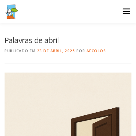
Saltar
para
Menu
conteúdo
AGRUPAMENTO
GESTÃO ESCOLAR
SERVIÇOS
Palavras de abril
PUBLICADO EM
23 DE ABRIL, 2025
POR
AECOLOS
ALUNOS E PAIS
PUBLICAÇÕES
PODCAST