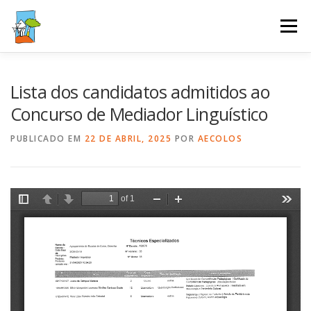
Saltar
para
Menu
conteúdo
AGRUPAMENTO
GESTÃO ESCOLAR
SERVIÇOS
Lista dos candidatos admitidos ao
Concurso de Mediador Linguístico
ALUNOS E PAIS
PUBLICAÇÕES
PODCAST
PUBLICADO EM
22 DE ABRIL, 2025
POR
AECOLOS